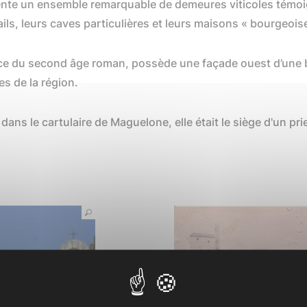
sente un ensemble remarquable de demeures viticoles témoig
ils, leurs caves particulières et leurs maisons « bourgeois
fice du second âge roman, possède une façade ouest d’une 
es de la région.
ans le cartulaire de Maguelone, elle était le siège d'un pr