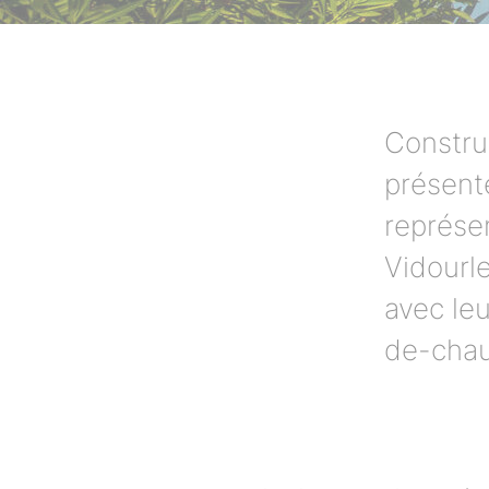
Construi
présent
représen
Vidourle
avec leu
de-chau