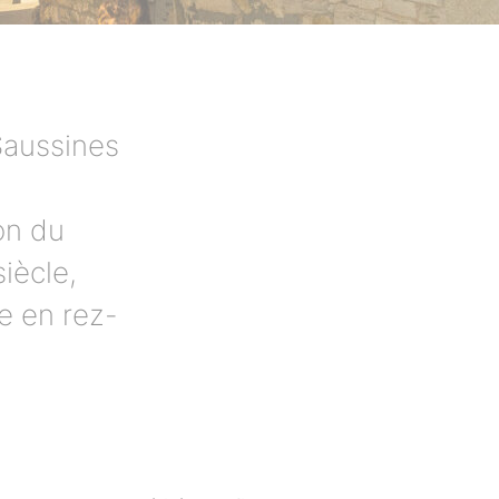
 Saussines
ion du
iècle,
se en rez-