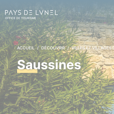
Aller au menu
Aller au contenu
A
ACCUEIL
DÉCOUVRIR
VILLES ET VILLAGES
Saussines