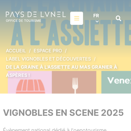
Aller au menu
Aller au contenu
Aller à la recherche
FR
Menu
Recher
sur
le
site
ACCUEIL
ESPACE PRO
LABEL VIGNOBLES ET DÉCOUVERTES
DE LA GRAINE À L'ASSIETTE AU MAS GRANIER À
ASPÈRES !
VIGNOBLES EN SCENE 2025
Évènement national dédié à l'oenotourisme,