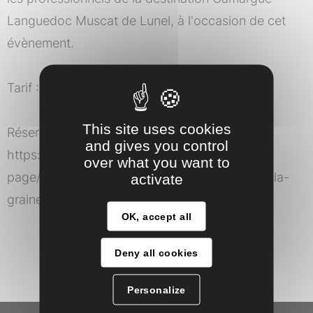
Languedoc Muscat de Lunel, à l'occasion de cet
évènement.
Tarif : 50€ par personne (vin et café compris)
This site uses cookies
Réservation impérative en ligne ici :
and gives you control
https://www.masgranier.com/product-
over what you want to
page/vignoble-en-sc%C3%A8ne-banquet-de-la-
activate
graine-%C3%A0-l-assiette
OK, accept all
Deny all cookies
Personalize