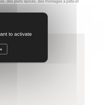
es, des plats épicés, des fromages à pâte et
ant to activate
ze