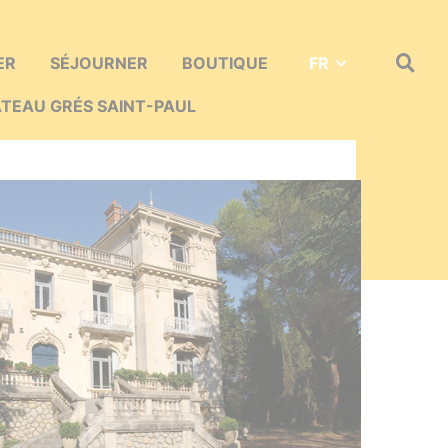
ER
SÉJOURNER
BOUTIQUE
FR
Recher
sur
le
TEAU GRÉS SAINT-PAUL
site