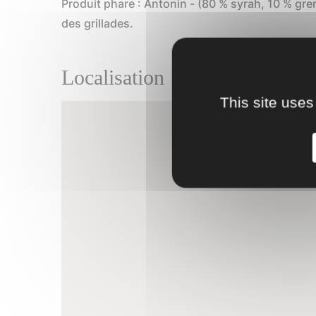
Produit phare : Antonin - (80 % syrah, 10 % gr
des grillades.
Localisation
This site uses