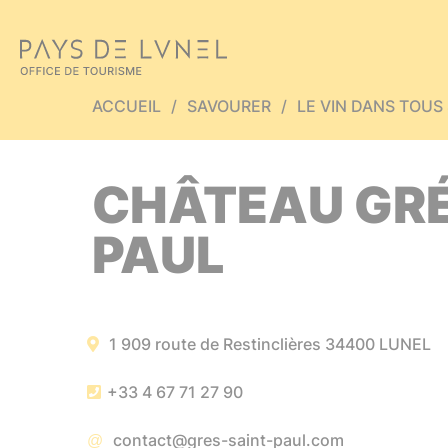
Aller au menu
Aller au contenu
A
ACCUEIL
SAVOURER
LE VIN DANS TOUS
CHÂTEAU GRÉ
PAUL
1 909 route de Restinclières
34400
LUNEL
+33 4 67 71 27 90
contact@gres-saint-paul.com