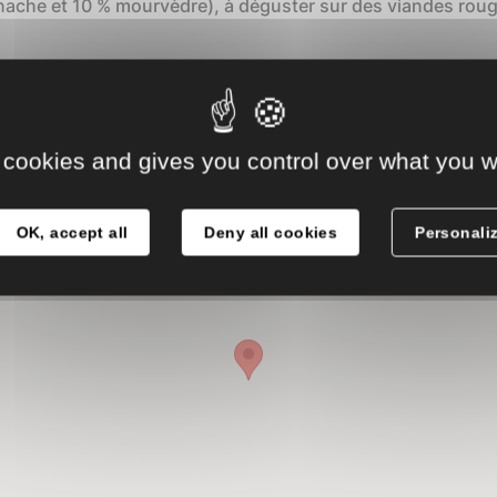
enache et 10 % mourvèdre), à déguster sur des viandes roug
 cookies and gives you control over what you w
OK, accept all
Deny all cookies
Personali