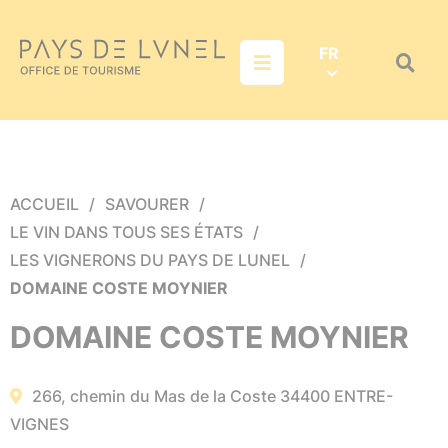
Aller au menu
Aller au contenu
Aller à la recherche
FR
Menu
Recher
sur
le
site
ACCUEIL
SAVOURER
LE VIN DANS TOUS SES ÉTATS
LES VIGNERONS DU PAYS DE LUNEL
DOMAINE COSTE MOYNIER
DOMAINE COSTE MOYNIER
266, chemin du Mas de la Coste
34400
ENTRE-
VIGNES