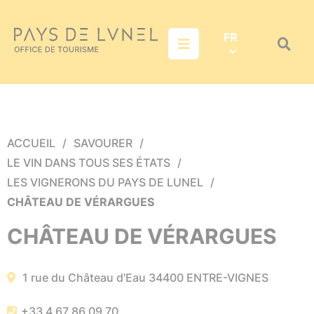
Aller au menu
Aller au contenu
Aller à la recherche
FR
Menu
Recher
sur
le
site
ACCUEIL
SAVOURER
LE VIN DANS TOUS SES ÉTATS
LES VIGNERONS DU PAYS DE LUNEL
CHÂTEAU DE VÉRARGUES
CHÂTEAU DE VÉRARGUES
1 rue du Château d'Eau
34400
ENTRE-VIGNES
+33 4 67 86 09 70