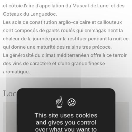
et côtoie l'aire d'appellation du Muscat de Lunel et des
Coteaux du Languedoc.
Les sols de constitution argilo-calcaire et caillouteux
sont composés de galets roulés qui emmagasinent la
chaleur de la journée pour la restituer pendant la nuit ce
qui donne une maturité des raisins très précoce.
La générosité du climat méditerranéen offre à ce terroir
des vins de caractère et d'une grande finesse
aromatique.
Localisation
This site uses cookies
and gives you control
over what you want to