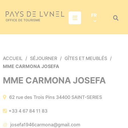
Aller au menu
Aller au contenu
Aller à la recherche
FR
Menu
Recher
sur
le
site
ACCUEIL
SÉJOURNER
GÎTES ET MEUBLÉS
MME CARMONA JOSEFA
MME CARMONA JOSEFA
62 rue des Trois Pins
34400
SAINT-SERIES
+33 4 67 84 11 83
josefa1946carmona@gmail.com