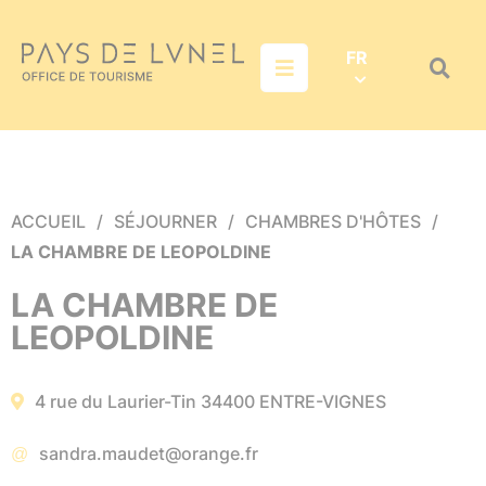
Aller au menu
Aller au contenu
Aller à la recherche
FR
Menu
Recher
sur
le
site
ACCUEIL
SÉJOURNER
CHAMBRES D'HÔTES
LA CHAMBRE DE LEOPOLDINE
LA CHAMBRE DE
LEOPOLDINE
4 rue du Laurier-Tin
34400
ENTRE-VIGNES
sandra.maudet@orange.fr