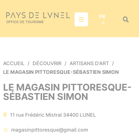
Aller au menu
Aller au contenu
Aller à la recherche
FR
Menu
Recher
sur
le
site
ACCUEIL
DÉCOUVRIR
ARTISANS D'ART
LE MAGASIN PITTORESQUE-SÉBASTIEN SIMON
LE MAGASIN PITTORESQUE-
SÉBASTIEN SIMON
11 rue Frédéric Mistral
34400
LUNEL
magasinpittoresque@gmail.com