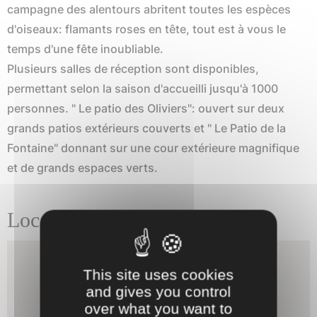
campagne des alentours abritent toutes les espèces
d'oiseaux: flamants roses en tête, tout est à vous le
temps d'une fête inoubliable.
Plusieurs salles de réception sont disponibles,
permettant selon la saison d'accueilli jusqu'à 1000
personnes. " Le patio des Oliviers": ouvert sur deux
grands patios extérieurs couverts et " Le Patio de la
Fontaine" donnant sur une cour extérieure magnifique
et de grands espaces verts.
Localisation
This site uses cookies
and gives you control
over what you want to