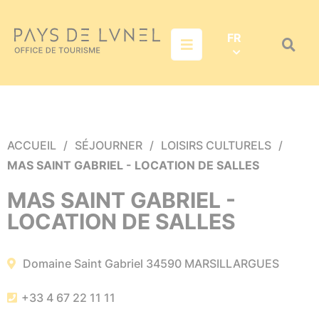
Aller au menu
Aller au contenu
Aller à la recherche
FR
Menu
Recher
sur
le
site
ACCUEIL
SÉJOURNER
LOISIRS CULTURELS
MAS SAINT GABRIEL - LOCATION DE SALLES
MAS SAINT GABRIEL -
LOCATION DE SALLES
Domaine Saint Gabriel
34590
MARSILLARGUES
+33 4 67 22 11 11