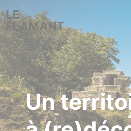
Aller au menu
Aller au contenu
A
LE
FLAMANT
Un territo
à (re)déco