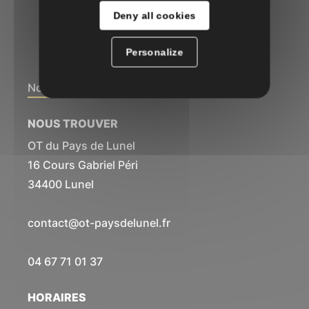
Deny all cookies
Personalize
Nous contacter
NOUS TROUVER
OT du Pays de Lunel
16 Cours Gabriel Péri
34400 Lunel
contact@ot-paysdelunel.fr
04 67 71 01 37
HORAIRES