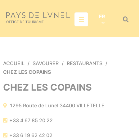
Aller au menu
Aller au contenu
Aller à la recherche
FR
Menu
Recher
sur
le
site
ACCUEIL
SAVOURER
RESTAURANTS
CHEZ LES COPAINS
CHEZ LES COPAINS
1295 Route de Lunel
34400
VILLETELLE
+33 4 67 85 20 22
+33 6 19 62 42 02