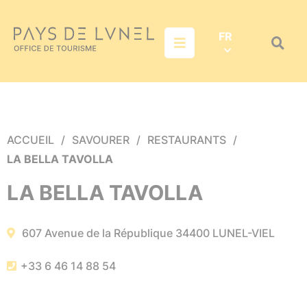
Aller au menu
Aller au contenu
Aller à la recherche
FR
Menu
Recher
sur
le
site
ACCUEIL
SAVOURER
RESTAURANTS
LA BELLA TAVOLLA
LA BELLA TAVOLLA
607 Avenue de la République
34400
LUNEL-VIEL
+33 6 46 14 88 54